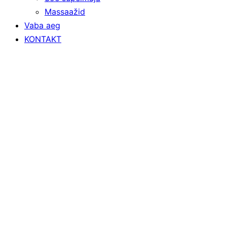
Massaažid
Vaba aeg
KONTAKT