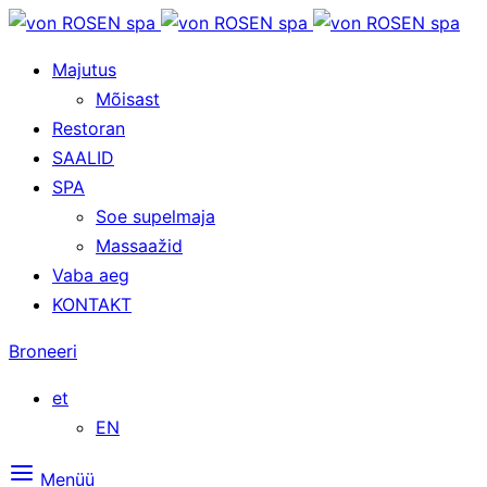
Majutus
Mõisast
Restoran
SAALID
SPA
Soe supelmaja
Massaažid
Vaba aeg
KONTAKT
Broneeri
et
EN
Menüü