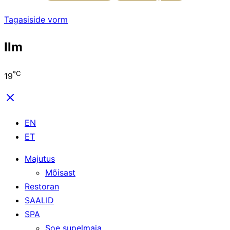
Tagasiside vorm
Ilm
°C
19
EN
ET
Majutus
Mõisast
Restoran
SAALID
SPA
Soe supelmaja